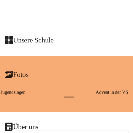
Wissenswertes über Erzherzog Johann, den steirischen Panther und den 
heiligen Josef – Persönlichkeiten und Symbole, die eng mit der 
Geschichte der Steiermark verbunden sind.
Am Anschluss waren wir zu einer Jause in den Rittersaal geladen.
Unsere Schule
+2
Fotos
Jugendsingen
Advent in der VS
+1
Über uns