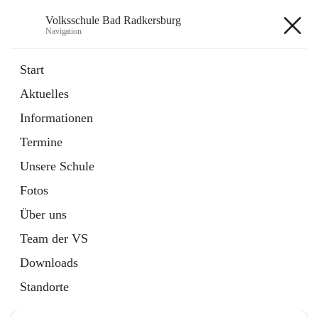
Volksschule Bad Radkersburg
Navigation
Volksschule Bad Radkersburg
Start
Aktuelles
öffnet
Termine
Informationen
in
Externe Webseite
neuem
Termine
Tab
Unsere Schule
Fotos
Über uns
Hauptadresse
Team der VS
Grazertorplatz 4, 8490 Bad Radkersburg, AUT
Downloads
Auf Karte ansehen
Standorte