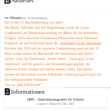
Aktuelles
V
vor 4 Monaten
Aus- & Weiterbildung
o
Die 4a der VS Bad Radkersburg war dabei:
l
Mit Musik, Volkstanz und viel Begeisterung wurde der Grazer 
k
Landhaushof am Donnerstagvormittag zur Bühne für ein besonderes 
s
Ereignis: Sechs steirische Schulklassen führten dort einen Volkstanz-
s
Flashmob auf und eröffneten damit die „
Josefitag(e) in der Steiermark
“.
c
Mit dem Jahr 2026 soll der steirische Landesfeiertag rund um den 19. 
h
u
März wieder stärker ins Bewusstsein der Steirerinnen und Steirer 
l
rücken. Unter der Dachmarke „Steirer feiern – Josefitag(e) in der 
e
Steiermark“ sind im ganzen Land Veranstaltungen geplant, die 
B
steirische Kultur sichtbar und hörbar machen sollen. Koordiniert 
a
werden die Aktivitäten von der Volkskultur Steiermark gemeinsam mit 
d
den volkskulturellen Verbänden.
R
a
Tanz zu „Böll böll Kernöl“
d
Im Rahmen dieser Initiative studierten sechs Schulklassen aus der 
Informationen
k
Steiermark bereits im Unterricht eine einfache Volkstanz-Choreografie 
e
QMS - Qualitätsmanagement für Schulen
ein. Am 12. März 2026 präsentierten sie diese um 11 Uhr im 
Grazer 
r
Lesezeit 1 Minute
•
14. Okt. 2025
Landhaushof
 als Flashmob.
s
An dem Volkstanz-Flashmob beteiligten sich insgesamt sechs Klassen 