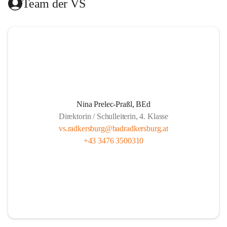
Team der VS
Das Hilfswerk Steiermark übernimmt die Organisation.  
Das Mittagessen wird von der Landesberufsschule Bad 
Radkersburg ausgekocht und vom Roten Kreuz an die 
Schule geliefert.  
Die Lernzeit wird von Lehrern unserer Schule gehalten und 
findet montags bis donnerstags von 13.30 bis 14.20 und 
freitags von 13.00 bis 13.50 statt.  
Nina Prelec-Praßl, BEd
Direktorin / Schulleiterin, 4. Klasse
Es besteht für gemeldete Kinder Anwesenheitspflicht bis 
vs.radkersburg@badradkersburg.at
16.00. Seit 1. September 2017 gibt es aber die gesetzliche 
+43 3476 3500310
Klausel, dass auf Verlangen der Eltern die SchülerInnen 
nach dem Ende der Lernzeit abgeholt werden dürfen.