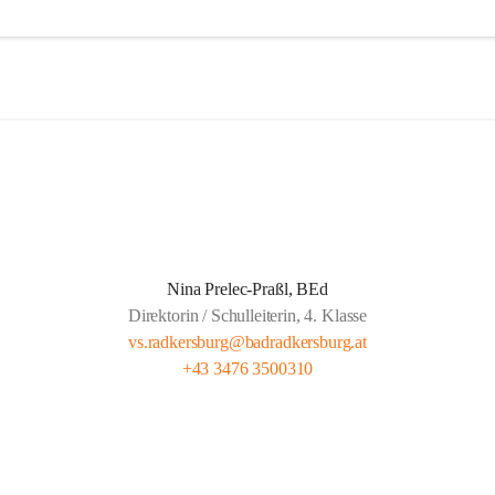
agessen wird von der Landesberufsschule Bad Radkersburg ausgekocht
 Kreuz an die Schule geliefert.  
eit wird von Lehrern unserer Schule gehalten und findet montags bis 
gs von 13.30 bis 14.20 und freitags von 13.00 bis 13.50 statt.  
t für gemeldete Kinder Anwesenheitspflicht bis 16.00. Seit 1. Septemb
ber die gesetzliche Klausel, dass auf Verlangen der Eltern die SchülerIn
 der Lernzeit abgeholt werden dürfen.
Nina Prelec-Praßl, BEd
Direktorin / Schulleiterin, 4. Klasse
vs.radkersburg@badradkersburg.at
+43 3476 3500310