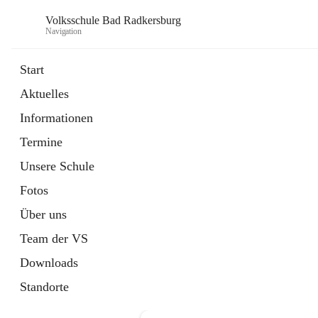
Volksschule Bad Radkersburg
Navigation
Start
Aktuelles
öffnet
Termine
Informationen
in
Externe Webseite
neuem
Termine
Tab
Unsere Schule
Fotos
Über uns
Team der VS
Downloads
Standorte