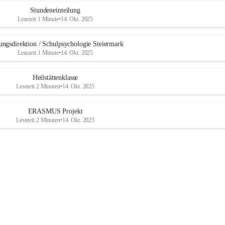
b
u
Stundeneinteilung
r
Lesezeit 1 Minute
•
14. Okt. 2025
g
ungsdirektion / Schulpsychologie Steiermark
Lesezeit 1 Minute
•
14. Okt. 2025
Heilstättenklasse
Lesezeit 2 Minuten
•
14. Okt. 2025
ERASMUS Projekt
Lesezeit 2 Minuten
•
14. Okt. 2025