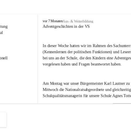
V
vor 7 Monaten
Aus- & Weiterbildung
o
itung 
Adventgeschichten in der VS
l
al 
k
s
In dieser Woche hatten wir im Rahmen des Sachunterri
s
(Kennenlernen der politischen Funktionen) und Leseer
c
h
onell 
bei uns an der Schule, die den Kindern eine Adventges
u
vorgelesen haben und Fragen beantwortet haben.
l
e
B
Am Montag war unser Bürgermeister Karl Lautner zu
a
d
Mittwoch die Nationalratsabgeordnete und gleichzeitig
R
Schulqualitätsmanagerin für unsere Schule Agnes Totte
a
d
k
Heute hatten wir eine besondere Ehre. Im September h
e
r
Landeshauptmann Mario Kunasek eingeladen, uns in d
s
besuchen. 