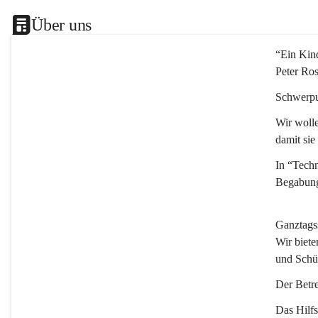
Über uns
“Ein Kind
Peter Ro
Schwerpu
Wir wolle
damit sie
In “Techn
Begabung
Ganztags
Wir biete
und Schü
Der Betre
Das Hilfs