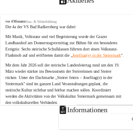
Aktuelles
V
vor 4 Monaten
Aus- & Weiterbildung
o
Die 4a der VS Bad Radkersburg war dabei:
l
Mit Musik, Volkstanz und viel Begeisterung wurde der Grazer 
k
s
Landhaushof am Donnerstagvormittag zur Bühne für ein besonderes 
s
Ereignis: Sechs steirische Schulklassen führten dort einen Volkstanz-
c
Flashmob auf und eröffneten damit die „
Josefitag(e) in der Steiermark
“.
h
u
Mit dem Jahr 2026 soll der steirische Landesfeiertag rund um den 19. 
l
März wieder stärker ins Bewusstsein der Steirerinnen und Steirer 
e
rücken. Unter der Dachmarke „Steirer feiern – Josefitag(e) in der 
B
Steiermark“ sind im ganzen Land Veranstaltungen geplant, die 
a
steirische Kultur sichtbar und hörbar machen sollen. Koordiniert 
d
R
werden die Aktivitäten von der Volkskultur Steiermark gemeinsam mit 
a
den volkskulturellen Verbänden.
d
Informationen
k
Tanz zu „Böll böll Kernöl“
e
Im Rahmen dieser Initiative studierten sechs Schulklassen aus der 
r
s
Steiermark bereits im Unterricht eine einfache Volkstanz-Choreografie 