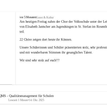
V
vor 5 Monaten
Kunst & Kultur
o
Am heutigen Freitag nahm der Chor der Volksschule unter der Le
l
von Elisabeth Jantscher am Jugendsingen in St. Stefan im Rosenth
k
teil.
s
s
22 Chöre zeigen dort heute ihr Können.
c
h
Unsere Schülerinnen und Schüler präsentierten stolz, sehr professi
u
und mit wunderbaren Stimmen ihr gesangliches Talent. 
l
e
Wir sind sehr stolz auf euch!!!
B
a
d
R
a
d
k
e
QMS - Qualitätsmanagement für Schulen
r
Lesezeit 1 Minute
•
14. Okt. 2025
s