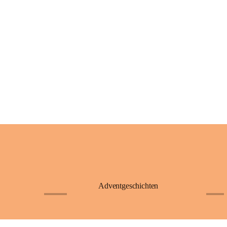
Adventgeschichten
+23
+4