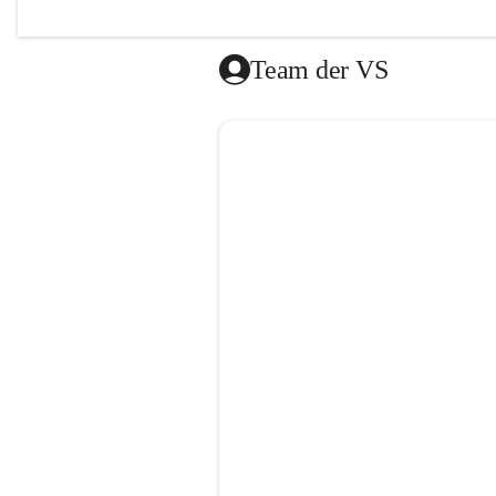
Das Mitt
vom Roten
Team der VS
Die Lernz
donnersta
Es besteh
gibt es a
dem Ende