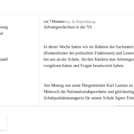
V
vor 7 Monaten
Aus- & Weiterbildung
o
itung 
Adventgeschichten in der VS
l
al 
k
s
In dieser Woche hatten wir im Rahmen des Sachunterri
s
(Kennenlernen der politischen Funktionen) und Leseer
c
h
onell 
bei uns an der Schule, die den Kindern eine Adventges
u
vorgelesen haben und Fragen beantwortet haben.
l
e
B
Am Montag war unser Bürgermeister Karl Lautner zu
a
d
Mittwoch die Nationalratsabgeordnete und gleichzeitig
R
Schulqualitätsmanagerin für unsere Schule Agnes Totte
a
d
k
Heute hatten wir eine besondere Ehre. Im September h
e
r
Landeshauptmann Mario Kunasek eingeladen, uns in d
s
besuchen. 