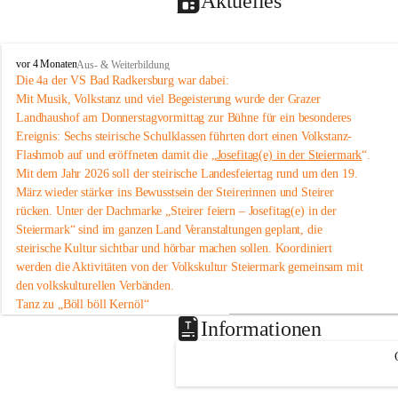
Aktuelles
V
vor 4 Monaten
Aus- & Weiterbildung
o
Die 4a der VS Bad Radkersburg war dabei:
l
Mit Musik, Volkstanz und viel Begeisterung wurde der Grazer 
k
Landhaushof am Donnerstagvormittag zur Bühne für ein besonderes 
s
Ereignis: Sechs steirische Schulklassen führten dort einen Volkstanz-
s
Flashmob auf und eröffneten damit die „
Josefitag(e) in der Steiermark
“.
c
Mit dem Jahr 2026 soll der steirische Landesfeiertag rund um den 19. 
h
u
März wieder stärker ins Bewusstsein der Steirerinnen und Steirer 
l
rücken. Unter der Dachmarke „Steirer feiern – Josefitag(e) in der 
e
Steiermark“ sind im ganzen Land Veranstaltungen geplant, die 
B
steirische Kultur sichtbar und hörbar machen sollen. Koordiniert 
a
werden die Aktivitäten von der Volkskultur Steiermark gemeinsam mit 
d
den volkskulturellen Verbänden.
R
a
Tanz zu „Böll böll Kernöl“
d
Im Rahmen dieser Initiative studierten sechs Schulklassen aus der 
Informationen
k
Steiermark bereits im Unterricht eine einfache Volkstanz-Choreografie 
e
ein. Am 12. März 2026 präsentierten sie diese um 11 Uhr im 
Grazer 
r
Landhaushof
 als Flashmob.
s
An dem Volkstanz-Flashmob beteiligten sich insgesamt sechs Klassen 