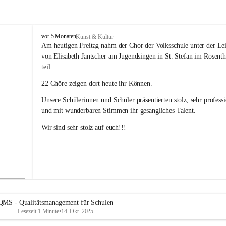
V
vor 5 Monaten
Kunst & Kultur
o
Am heutigen Freitag nahm der Chor der Volksschule unter der Le
l
von Elisabeth Jantscher am Jugendsingen in St. Stefan im Rosenth
k
teil.
s
s
22 Chöre zeigen dort heute ihr Können.
c
h
Unsere Schülerinnen und Schüler präsentierten stolz, sehr professi
u
und mit wunderbaren Stimmen ihr gesangliches Talent. 
l
e
Wir sind sehr stolz auf euch!!!
B
a
d
R
a
d
k
e
QMS - Qualitätsmanagement für Schulen
r
Lesezeit 1 Minute
•
14. Okt. 2025
s