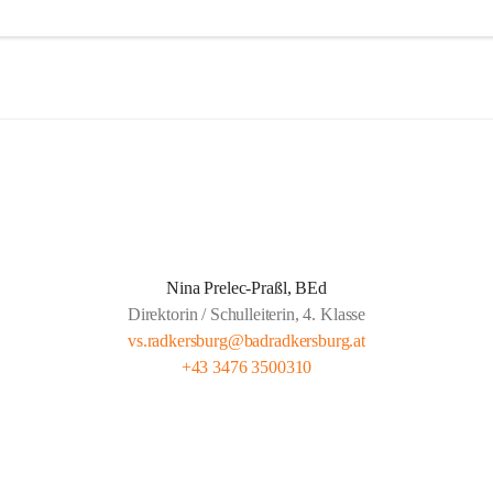
agessen wird von der Landesberufsschule Bad Radkersburg ausgekocht
 Kreuz an die Schule geliefert.  
eit wird von Lehrern unserer Schule gehalten und findet montags bis 
gs von 13.30 bis 14.20 und freitags von 13.00 bis 13.50 statt.  
t für gemeldete Kinder Anwesenheitspflicht bis 16.00. Seit 1. Septemb
ber die gesetzliche Klausel, dass auf Verlangen der Eltern die SchülerIn
 der Lernzeit abgeholt werden dürfen.
Nina Prelec-Praßl, BEd
Direktorin / Schulleiterin, 4. Klasse
vs.radkersburg@badradkersburg.at
+43 3476 3500310