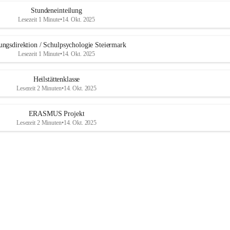
b
u
Stundeneinteilung
r
Lesezeit 1 Minute
•
14. Okt. 2025
g
ungsdirektion / Schulpsychologie Steiermark
Lesezeit 1 Minute
•
14. Okt. 2025
Heilstättenklasse
Lesezeit 2 Minuten
•
14. Okt. 2025
ERASMUS Projekt
Lesezeit 2 Minuten
•
14. Okt. 2025