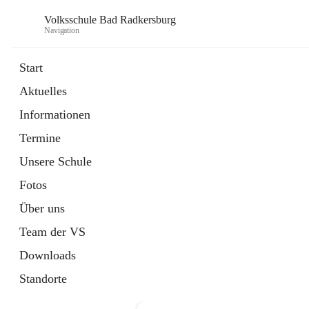
Volksschule Bad Radkersburg
Navigation
Start
Aktuelles
öffnet
Termine
Informationen
in
Externe Webseite
neuem
Termine
Tab
Unsere Schule
Fotos
Über uns
Team der VS
Downloads
Standorte