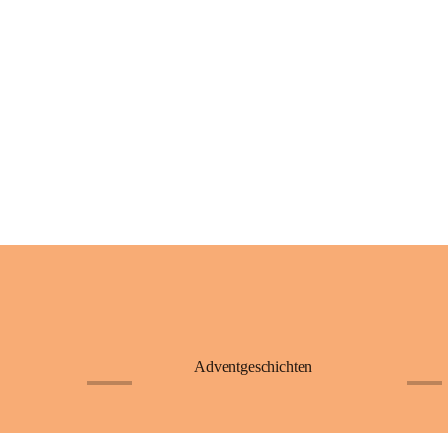
Adventgeschichten
+23
+4