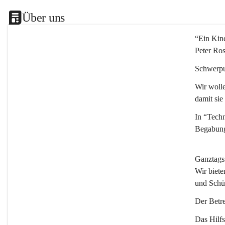
Über uns
“Ein Kind
Peter Ro
Schwerpu
Wir wolle
damit sie
In “Techn
Begabung
Ganztags
Wir biete
und Schü
Der Betre
Das Hilfs