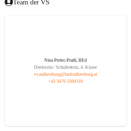
Team der VS
Das Hilfswerk Steiermark übernimmt die Organisation.  
Das Mittagessen wird von der Landesberufsschule Bad 
Radkersburg ausgekocht und vom Roten Kreuz an die 
Schule geliefert.  
Die Lernzeit wird von Lehrern unserer Schule gehalten und 
findet montags bis donnerstags von 13.30 bis 14.20 und 
freitags von 13.00 bis 13.50 statt.  
Nina Prelec-Praßl, BEd
Direktorin / Schulleiterin, 4. Klasse
Es besteht für gemeldete Kinder Anwesenheitspflicht bis 
vs.radkersburg@badradkersburg.at
16.00. Seit 1. September 2017 gibt es aber die gesetzliche 
+43 3476 3500310
Klausel, dass auf Verlangen der Eltern die SchülerInnen 
nach dem Ende der Lernzeit abgeholt werden dürfen.