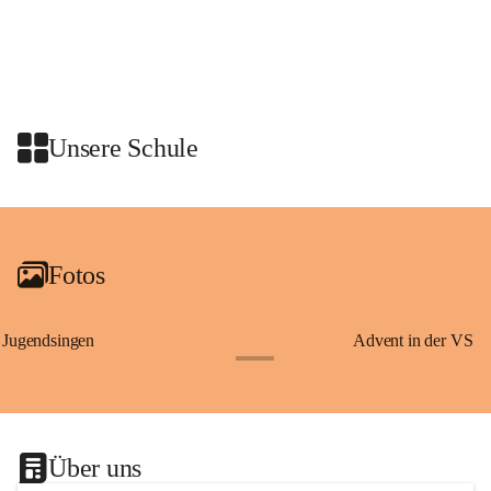
Schon vor dem Tanzauftritt stand für die Schulklassen ein 
gemeinsames Programm auf dem Plan. Die Kinder nahmen an einer 
Stadtführung mit den Graz Guides teil. Dabei erfuhren sie 
Wissenswertes über Erzherzog Johann, den steirischen Panther und den 
heiligen Josef – Persönlichkeiten und Symbole, die eng mit der 
Unsere Schule
Geschichte der Steiermark verbunden sind.
Am Anschluss waren wir zu einer Jause in den Rittersaal geladen.
+2
Fotos
Jugendsingen
Advent in der VS
+1
Über uns