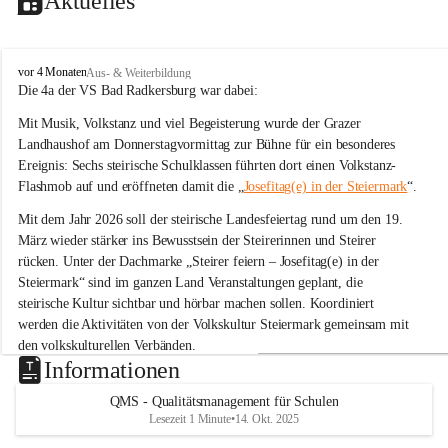
Aktuelles
V
vor 4 Monaten
Aus- & Weiterbildung
o
Die 4a der VS Bad Radkersburg war dabei:
l
Mit Musik, Volkstanz und viel Begeisterung wurde der Grazer 
k
s
Landhaushof am Donnerstagvormittag zur Bühne für ein besonderes 
s
Ereignis: Sechs steirische Schulklassen führten dort einen Volkstanz-
c
Flashmob auf und eröffneten damit die „
Josefitag(e) in der Steiermark
“.
h
u
Mit dem Jahr 2026 soll der steirische Landesfeiertag rund um den 19. 
l
März wieder stärker ins Bewusstsein der Steirerinnen und Steirer 
e
rücken. Unter der Dachmarke „Steirer feiern – Josefitag(e) in der 
B
Steiermark“ sind im ganzen Land Veranstaltungen geplant, die 
a
steirische Kultur sichtbar und hörbar machen sollen. Koordiniert 
d
R
werden die Aktivitäten von der Volkskultur Steiermark gemeinsam mit 
a
den volkskulturellen Verbänden.
d
Informationen
k
Tanz zu „Böll böll Kernöl“
e
QMS - Qualitätsmanagement für Schulen
Im Rahmen dieser Initiative studierten sechs Schulklassen aus der 
r
Lesezeit 1 Minute
•
14. Okt. 2025
s
Steiermark bereits im Unterricht eine einfache Volkstanz-Choreografie 