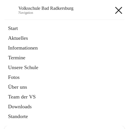
Volksschule Bad Radkersburg
Navigation
Volksschule Bad Radkersburg
Start
Aktuelles
öffnet
Termine
Informationen
in
Externe Webseite
neuem
Termine
Tab
Unsere Schule
Fotos
Über uns
Hauptadresse
Team der VS
Grazertorplatz 4, 8490 Bad Radkersburg, AUT
Downloads
Auf Karte ansehen
Standorte