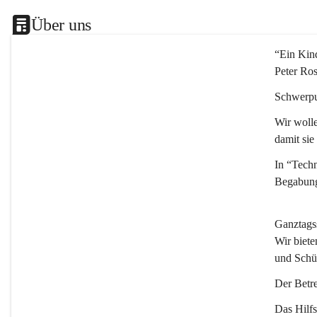
Über uns
“Ein Kind
Peter Ro
Schwerpu
Wir wolle
damit sie
In “Techn
Begabung
Ganztags
Wir biete
und Schü
Der Betre
Das Hilfs