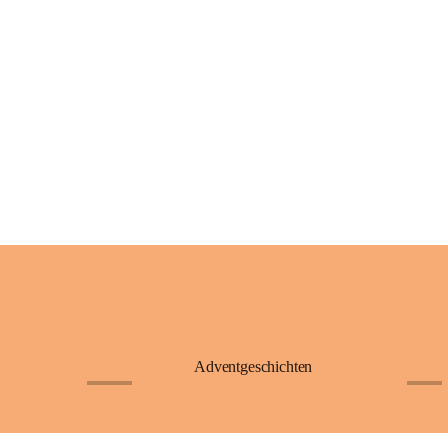
Adventgeschichten
+23
+4