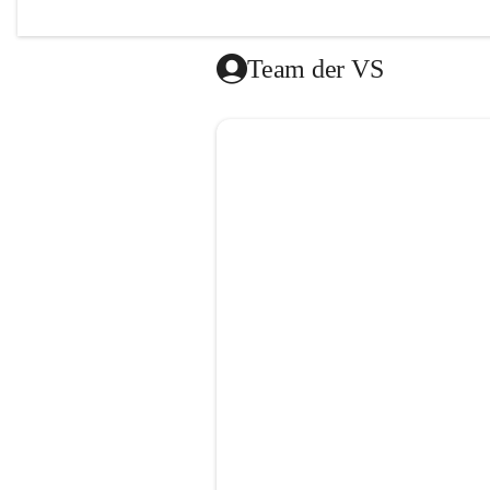
Das Mitt
vom Roten
Team der VS
Die Lernz
donnersta
Es besteh
gibt es a
dem Ende