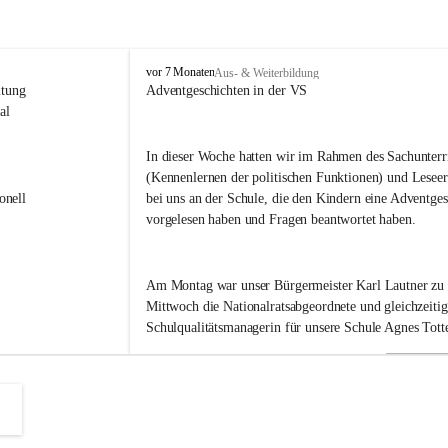
V
vor 7 Monaten
Aus- & Weiterbildung
o
itung 
Adventgeschichten in der VS
l
al 
k
s
In dieser Woche hatten wir im Rahmen des Sachunterri
s
(Kennenlernen der politischen Funktionen) und Leseer
c
h
onell 
bei uns an der Schule, die den Kindern eine Adventges
u
vorgelesen haben und Fragen beantwortet haben.
l
e
B
Am Montag war unser Bürgermeister Karl Lautner zu
a
d
Mittwoch die Nationalratsabgeordnete und gleichzeitig
R
Schulqualitätsmanagerin für unsere Schule Agnes Totte
a
d
k
Heute hatten wir eine besondere Ehre. Im September h
e
r
Landeshauptmann Mario Kunasek eingeladen, uns in d
s
besuchen. 