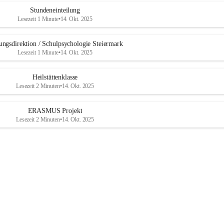
b
u
Stundeneinteilung
r
Lesezeit 1 Minute
•
14. Okt. 2025
g
ungsdirektion / Schulpsychologie Steiermark
Lesezeit 1 Minute
•
14. Okt. 2025
Heilstättenklasse
Lesezeit 2 Minuten
•
14. Okt. 2025
ERASMUS Projekt
Lesezeit 2 Minuten
•
14. Okt. 2025