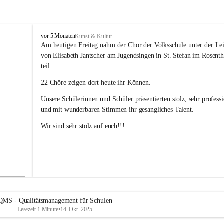
V
vor 5 Monaten
Kunst & Kultur
o
Am heutigen Freitag nahm der Chor der Volksschule unter der Le
l
von Elisabeth Jantscher am Jugendsingen in St. Stefan im Rosenth
k
teil.
s
s
22 Chöre zeigen dort heute ihr Können.
c
h
Unsere Schülerinnen und Schüler präsentierten stolz, sehr professi
u
und mit wunderbaren Stimmen ihr gesangliches Talent. 
l
e
Wir sind sehr stolz auf euch!!!
B
a
d
R
a
d
k
e
QMS - Qualitätsmanagement für Schulen
r
Lesezeit 1 Minute
•
14. Okt. 2025
s