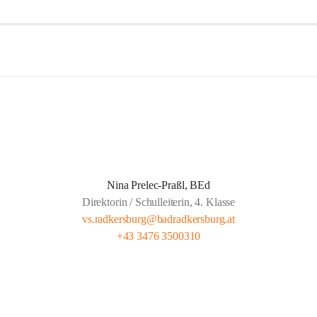
agessen wird von der Landesberufsschule Bad Radkersburg ausgekocht
 Kreuz an die Schule geliefert.  
eit wird von Lehrern unserer Schule gehalten und findet montags bis 
gs von 13.30 bis 14.20 und freitags von 13.00 bis 13.50 statt.  
t für gemeldete Kinder Anwesenheitspflicht bis 16.00. Seit 1. Septemb
ber die gesetzliche Klausel, dass auf Verlangen der Eltern die SchülerIn
 der Lernzeit abgeholt werden dürfen.
Nina Prelec-Praßl, BEd
Direktorin / Schulleiterin, 4. Klasse
vs.radkersburg@badradkersburg.at
+43 3476 3500310