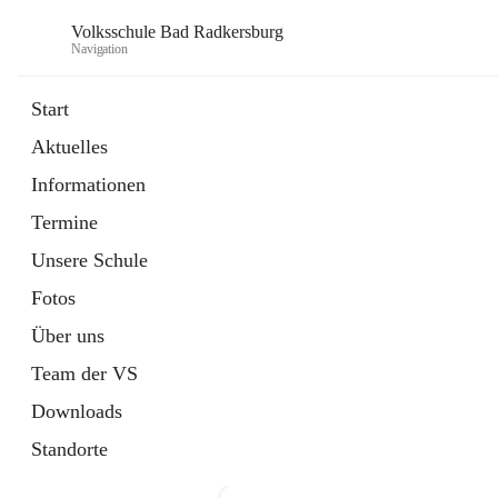
Volksschule Bad Radkersburg
Navigation
Start
Aktuelles
öffnet
Termine
Informationen
in
Externe Webseite
neuem
Termine
Tab
Unsere Schule
Fotos
Über uns
Team der VS
Downloads
Standorte