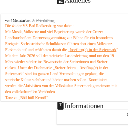
Aktuelles
V
vor 4 Monaten
Aus- & Weiterbildung
o
Die 4a der VS Bad Radkersburg war dabei:
l
Mit Musik, Volkstanz und viel Begeisterung wurde der Grazer 
k
Landhaushof am Donnerstagvormittag zur Bühne für ein besonderes 
s
Ereignis: Sechs steirische Schulklassen führten dort einen Volkstanz-
s
Flashmob auf und eröffneten damit die „
Josefitag(e) in der Steiermark
“.
c
Mit dem Jahr 2026 soll der steirische Landesfeiertag rund um den 19. 
h
u
März wieder stärker ins Bewusstsein der Steirerinnen und Steirer 
l
rücken. Unter der Dachmarke „Steirer feiern – Josefitag(e) in der 
e
Steiermark“ sind im ganzen Land Veranstaltungen geplant, die 
B
steirische Kultur sichtbar und hörbar machen sollen. Koordiniert 
a
werden die Aktivitäten von der Volkskultur Steiermark gemeinsam mit 
d
den volkskulturellen Verbänden.
R
a
Tanz zu „Böll böll Kernöl“
d
Im Rahmen dieser Initiative studierten sechs Schulklassen aus der 
Informationen
k
Steiermark bereits im Unterricht eine einfache Volkstanz-Choreografie 
e
ein. Am 12. März 2026 präsentierten sie diese um 11 Uhr im 
Grazer 
r
Landhaushof
 als Flashmob.
s
An dem Volkstanz-Flashmob beteiligten sich insgesamt sechs Klassen 