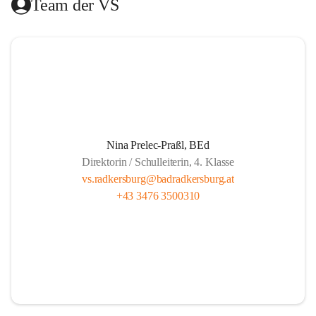
Team der VS
Das Hilfswerk Steiermark übernimmt die Organisation.  
Das Mittagessen wird von der Landesberufsschule Bad 
Radkersburg ausgekocht und vom Roten Kreuz an die 
Schule geliefert.  
Die Lernzeit wird von Lehrern unserer Schule gehalten und 
findet montags bis donnerstags von 13.30 bis 14.20 und 
freitags von 13.00 bis 13.50 statt.  
Nina Prelec-Praßl, BEd
Direktorin / Schulleiterin, 4. Klasse
Es besteht für gemeldete Kinder Anwesenheitspflicht bis 
vs.radkersburg@badradkersburg.at
16.00. Seit 1. September 2017 gibt es aber die gesetzliche 
+43 3476 3500310
Klausel, dass auf Verlangen der Eltern die SchülerInnen 
nach dem Ende der Lernzeit abgeholt werden dürfen.