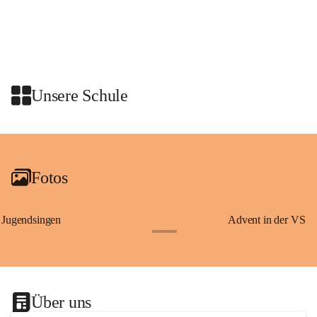
Schon vor dem Tanzauftritt stand für die Schulklassen ein 
gemeinsames Programm auf dem Plan. Die Kinder nahmen an einer 
Stadtführung mit den Graz Guides teil. Dabei erfuhren sie 
Wissenswertes über Erzherzog Johann, den steirischen Panther und den 
heiligen Josef – Persönlichkeiten und Symbole, die eng mit der 
Unsere Schule
Geschichte der Steiermark verbunden sind.
Am Anschluss waren wir zu einer Jause in den Rittersaal geladen.
+2
Fotos
Jugendsingen
Advent in der VS
+1
Über uns