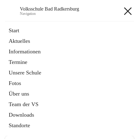
Volksschule Bad Radkersburg
Navigation
Volksschule Bad Radkersburg
Start
Aktuelles
öffnet
Termine
Informationen
in
Externe Webseite
neuem
Termine
Tab
Unsere Schule
Fotos
Über uns
Hauptadresse
Team der VS
Grazertorplatz 4, 8490 Bad Radkersburg, AUT
Downloads
Auf Karte ansehen
Standorte