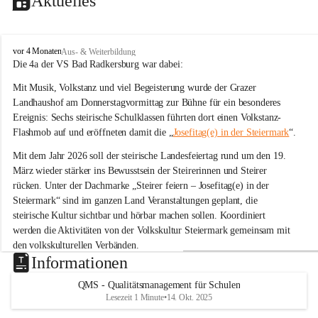
Aktuelles
V
vor 4 Monaten
Aus- & Weiterbildung
o
Die 4a der VS Bad Radkersburg war dabei:
l
Mit Musik, Volkstanz und viel Begeisterung wurde der Grazer 
k
s
Landhaushof am Donnerstagvormittag zur Bühne für ein besonderes 
s
Ereignis: Sechs steirische Schulklassen führten dort einen Volkstanz-
c
Flashmob auf und eröffneten damit die „
Josefitag(e) in der Steiermark
“.
h
u
Mit dem Jahr 2026 soll der steirische Landesfeiertag rund um den 19. 
l
März wieder stärker ins Bewusstsein der Steirerinnen und Steirer 
e
rücken. Unter der Dachmarke „Steirer feiern – Josefitag(e) in der 
B
Steiermark“ sind im ganzen Land Veranstaltungen geplant, die 
a
steirische Kultur sichtbar und hörbar machen sollen. Koordiniert 
d
R
werden die Aktivitäten von der Volkskultur Steiermark gemeinsam mit 
a
den volkskulturellen Verbänden.
d
Informationen
k
Tanz zu „Böll böll Kernöl“
e
QMS - Qualitätsmanagement für Schulen
Im Rahmen dieser Initiative studierten sechs Schulklassen aus der 
r
Lesezeit 1 Minute
•
14. Okt. 2025
s
Steiermark bereits im Unterricht eine einfache Volkstanz-Choreografie 