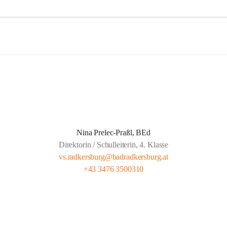
agessen wird von der Landesberufsschule Bad Radkersburg ausgekocht
 Kreuz an die Schule geliefert.  
eit wird von Lehrern unserer Schule gehalten und findet montags bis 
gs von 13.30 bis 14.20 und freitags von 13.00 bis 13.50 statt.  
t für gemeldete Kinder Anwesenheitspflicht bis 16.00. Seit 1. Septemb
ber die gesetzliche Klausel, dass auf Verlangen der Eltern die SchülerIn
 der Lernzeit abgeholt werden dürfen.
Nina Prelec-Praßl, BEd
Direktorin / Schulleiterin, 4. Klasse
vs.radkersburg@badradkersburg.at
+43 3476 3500310