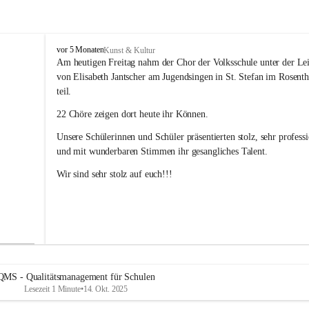
V
vor 5 Monaten
Kunst & Kultur
o
Am heutigen Freitag nahm der Chor der Volksschule unter der Le
l
von Elisabeth Jantscher am Jugendsingen in St. Stefan im Rosenth
k
teil.
s
s
22 Chöre zeigen dort heute ihr Können.
c
h
Unsere Schülerinnen und Schüler präsentierten stolz, sehr professi
u
und mit wunderbaren Stimmen ihr gesangliches Talent. 
l
e
Wir sind sehr stolz auf euch!!!
B
a
d
R
a
d
k
e
QMS - Qualitätsmanagement für Schulen
r
Lesezeit 1 Minute
•
14. Okt. 2025
s