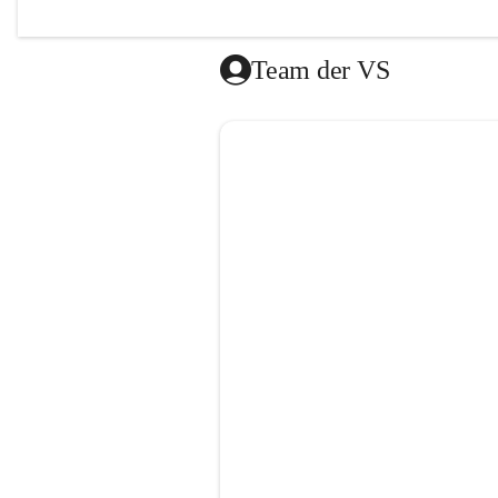
Das Mitt
vom Roten
Team der VS
Die Lernz
donnersta
Es besteh
gibt es a
dem Ende