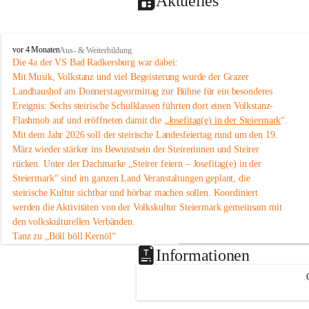
Aktuelles
V
vor 4 Monaten
Aus- & Weiterbildung
o
Die 4a der VS Bad Radkersburg war dabei:
l
Mit Musik, Volkstanz und viel Begeisterung wurde der Grazer 
k
Landhaushof am Donnerstagvormittag zur Bühne für ein besonderes 
s
Ereignis: Sechs steirische Schulklassen führten dort einen Volkstanz-
s
Flashmob auf und eröffneten damit die „
Josefitag(e) in der Steiermark
“.
c
Mit dem Jahr 2026 soll der steirische Landesfeiertag rund um den 19. 
h
u
März wieder stärker ins Bewusstsein der Steirerinnen und Steirer 
l
rücken. Unter der Dachmarke „Steirer feiern – Josefitag(e) in der 
e
Steiermark“ sind im ganzen Land Veranstaltungen geplant, die 
B
steirische Kultur sichtbar und hörbar machen sollen. Koordiniert 
a
werden die Aktivitäten von der Volkskultur Steiermark gemeinsam mit 
d
den volkskulturellen Verbänden.
R
a
Tanz zu „Böll böll Kernöl“
d
Im Rahmen dieser Initiative studierten sechs Schulklassen aus der 
Informationen
k
Steiermark bereits im Unterricht eine einfache Volkstanz-Choreografie 
e
ein. Am 12. März 2026 präsentierten sie diese um 11 Uhr im 
Grazer 
r
Landhaushof
 als Flashmob.
s
An dem Volkstanz-Flashmob beteiligten sich insgesamt sechs Klassen 