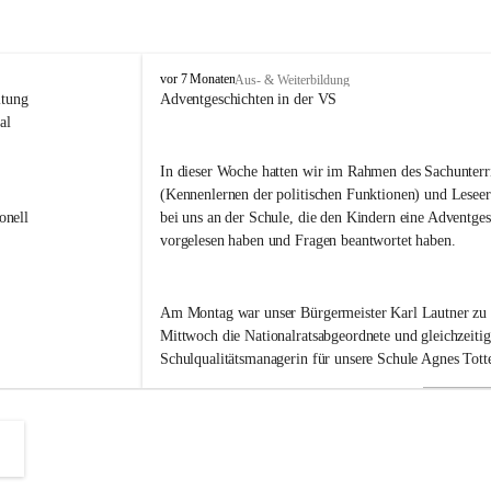
V
vor 7 Monaten
Aus- & Weiterbildung
o
itung 
Adventgeschichten in der VS
l
al 
k
s
In dieser Woche hatten wir im Rahmen des Sachunterri
s
(Kennenlernen der politischen Funktionen) und Leseer
c
h
onell 
bei uns an der Schule, die den Kindern eine Adventges
u
vorgelesen haben und Fragen beantwortet haben.
l
e
B
Am Montag war unser Bürgermeister Karl Lautner zu
a
d
Mittwoch die Nationalratsabgeordnete und gleichzeitig
R
Schulqualitätsmanagerin für unsere Schule Agnes Totte
a
d
k
Heute hatten wir eine besondere Ehre. Im September h
e
r
Landeshauptmann Mario Kunasek eingeladen, uns in d
s
besuchen. 