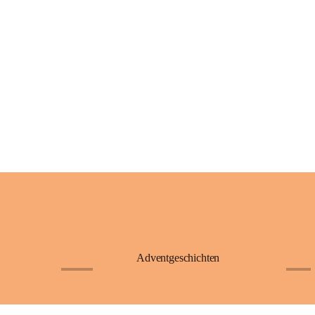
Adventgeschichten
+23
+4