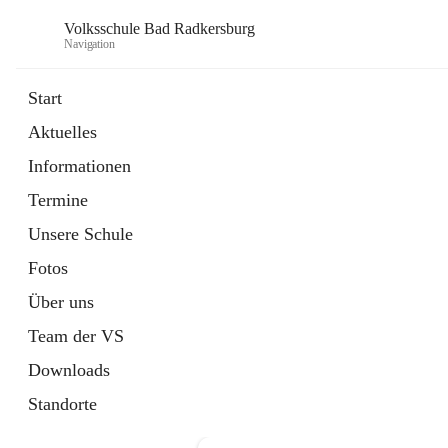
Volksschule Bad Radkersburg
Navigation
Start
Aktuelles
öffnet
Termine
Informationen
in
Externe Webseite
neuem
Termine
Tab
Unsere Schule
Fotos
Über uns
Team der VS
Downloads
Standorte