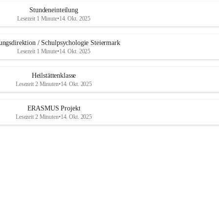
b
u
Stundeneinteilung
r
Lesezeit 1 Minute
•
14. Okt. 2025
g
ungsdirektion / Schulpsychologie Steiermark
Lesezeit 1 Minute
•
14. Okt. 2025
Heilstättenklasse
Lesezeit 2 Minuten
•
14. Okt. 2025
ERASMUS Projekt
Lesezeit 2 Minuten
•
14. Okt. 2025