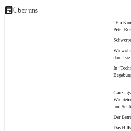
Über uns
“Ein Kind
Peter Ro
Schwerpu
Wir wolle
damit sie
In “Techn
Begabung
Ganztags
Wir biete
und Schü
Der Betre
Das Hilfs