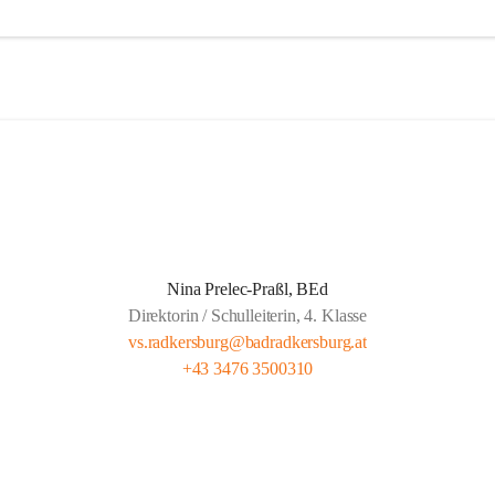
agessen wird von der Landesberufsschule Bad Radkersburg ausgekocht
 Kreuz an die Schule geliefert.  
eit wird von Lehrern unserer Schule gehalten und findet montags bis 
gs von 13.30 bis 14.20 und freitags von 13.00 bis 13.50 statt.  
t für gemeldete Kinder Anwesenheitspflicht bis 16.00. Seit 1. Septemb
ber die gesetzliche Klausel, dass auf Verlangen der Eltern die SchülerIn
 der Lernzeit abgeholt werden dürfen.
Nina Prelec-Praßl, BEd
Direktorin / Schulleiterin, 4. Klasse
vs.radkersburg@badradkersburg.at
+43 3476 3500310