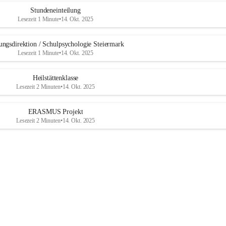
b
u
Stundeneinteilung
r
Lesezeit 1 Minute
•
14. Okt. 2025
g
ungsdirektion / Schulpsychologie Steiermark
Lesezeit 1 Minute
•
14. Okt. 2025
Heilstättenklasse
Lesezeit 2 Minuten
•
14. Okt. 2025
ERASMUS Projekt
Lesezeit 2 Minuten
•
14. Okt. 2025