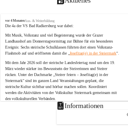
Aktuelles
V
vor 4 Monaten
Aus- & Weiterbildung
o
Die 4a der VS Bad Radkersburg war dabei:
l
Mit Musik, Volkstanz und viel Begeisterung wurde der Grazer 
k
s
Landhaushof am Donnerstagvormittag zur Bühne für ein besonderes 
s
Ereignis: Sechs steirische Schulklassen führten dort einen Volkstanz-
c
Flashmob auf und eröffneten damit die „
Josefitag(e) in der Steiermark
“.
h
u
Mit dem Jahr 2026 soll der steirische Landesfeiertag rund um den 19. 
l
März wieder stärker ins Bewusstsein der Steirerinnen und Steirer 
e
rücken. Unter der Dachmarke „Steirer feiern – Josefitag(e) in der 
B
Steiermark“ sind im ganzen Land Veranstaltungen geplant, die 
a
steirische Kultur sichtbar und hörbar machen sollen. Koordiniert 
d
R
werden die Aktivitäten von der Volkskultur Steiermark gemeinsam mit 
a
den volkskulturellen Verbänden.
d
Informationen
k
Tanz zu „Böll böll Kernöl“
e
Im Rahmen dieser Initiative studierten sechs Schulklassen aus der 
r
s
Steiermark bereits im Unterricht eine einfache Volkstanz-Choreografie 