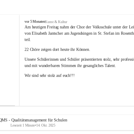
V
vor 5 Monaten
Kunst & Kultur
o
Am heutigen Freitag nahm der Chor der Volksschule unter der Le
l
von Elisabeth Jantscher am Jugendsingen in St. Stefan im Rosenth
k
teil.
s
s
22 Chöre zeigen dort heute ihr Können.
c
h
Unsere Schülerinnen und Schüler präsentierten stolz, sehr professi
u
und mit wunderbaren Stimmen ihr gesangliches Talent. 
l
e
Wir sind sehr stolz auf euch!!!
B
a
d
R
a
d
k
e
QMS - Qualitätsmanagement für Schulen
r
Lesezeit 1 Minute
•
14. Okt. 2025
s