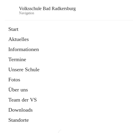
Volksschule Bad Radkersburg
Navigation
Start
Aktuelles
öffnet
Termine
Informationen
in
Externe Webseite
neuem
Termine
Tab
Unsere Schule
Fotos
Über uns
Team der VS
Downloads
Standorte