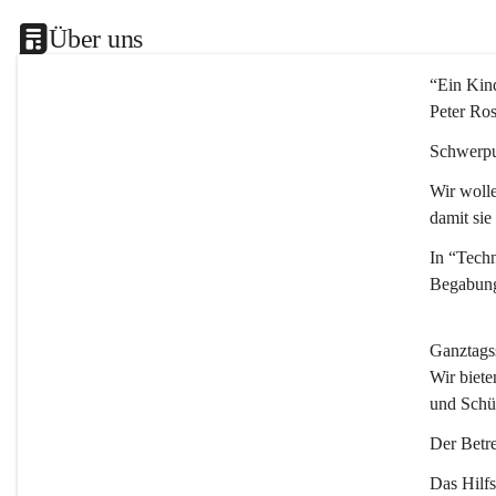
Über uns
“Ein Kind
Peter Ro
Schwerpu
Wir wolle
damit sie
In “Techn
Begabung
Ganztags
Wir biete
und Schü
Der Betre
Das Hilfs