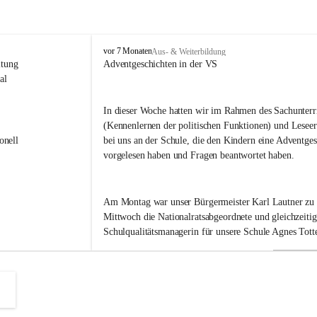
V
vor 7 Monaten
Aus- & Weiterbildung
o
itung 
Adventgeschichten in der VS
l
al 
k
s
In dieser Woche hatten wir im Rahmen des Sachunterri
s
(Kennenlernen der politischen Funktionen) und Leseer
c
h
onell 
bei uns an der Schule, die den Kindern eine Adventges
u
vorgelesen haben und Fragen beantwortet haben.
l
e
B
Am Montag war unser Bürgermeister Karl Lautner zu
a
d
Mittwoch die Nationalratsabgeordnete und gleichzeitig
R
Schulqualitätsmanagerin für unsere Schule Agnes Totte
a
d
k
Heute hatten wir eine besondere Ehre. Im September h
e
r
Landeshauptmann Mario Kunasek eingeladen, uns in d
s
besuchen. 