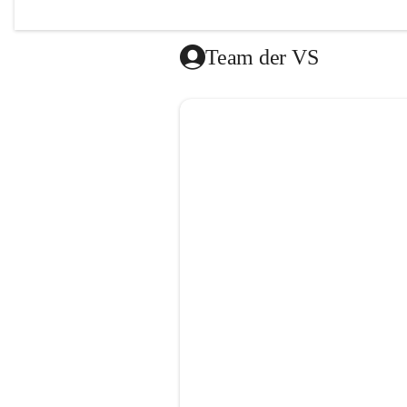
Das Mitt
vom Roten
Team der VS
Die Lernz
donnersta
Es besteh
gibt es a
dem Ende