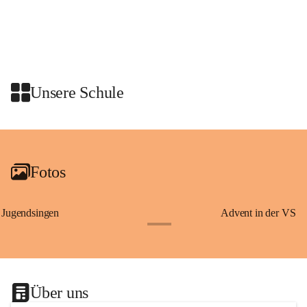
Wissenswertes über Erzherzog Johann, den steirischen Panther und den 
heiligen Josef – Persönlichkeiten und Symbole, die eng mit der 
Geschichte der Steiermark verbunden sind.
Am Anschluss waren wir zu einer Jause in den Rittersaal geladen.
Unsere Schule
+2
Fotos
Jugendsingen
Advent in der VS
+1
Über uns