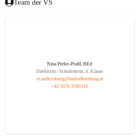
Team der VS
Das Hilfswerk Steiermark übernimmt die Organisation.  
Das Mittagessen wird von der Landesberufsschule Bad 
Radkersburg ausgekocht und vom Roten Kreuz an die 
Schule geliefert.  
Die Lernzeit wird von Lehrern unserer Schule gehalten und 
findet montags bis donnerstags von 13.30 bis 14.20 und 
freitags von 13.00 bis 13.50 statt.  
Nina Prelec-Praßl, BEd
Direktorin / Schulleiterin, 4. Klasse
Es besteht für gemeldete Kinder Anwesenheitspflicht bis 
vs.radkersburg@badradkersburg.at
16.00. Seit 1. September 2017 gibt es aber die gesetzliche 
+43 3476 3500310
Klausel, dass auf Verlangen der Eltern die SchülerInnen 
nach dem Ende der Lernzeit abgeholt werden dürfen.