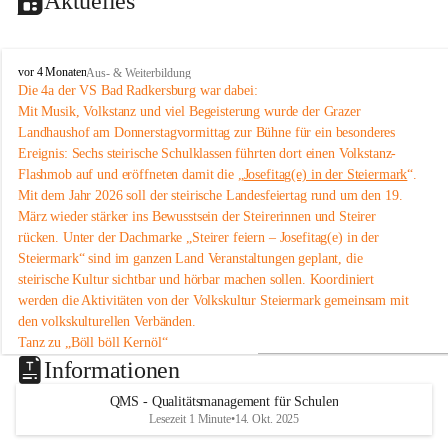
Aktuelles
V
vor 4 Monaten
Aus- & Weiterbildung
o
Die 4a der VS Bad Radkersburg war dabei:
l
Mit Musik, Volkstanz und viel Begeisterung wurde der Grazer 
k
Landhaushof am Donnerstagvormittag zur Bühne für ein besonderes 
s
Ereignis: Sechs steirische Schulklassen führten dort einen Volkstanz-
s
Flashmob auf und eröffneten damit die „
Josefitag(e) in der Steiermark
“.
c
Mit dem Jahr 2026 soll der steirische Landesfeiertag rund um den 19. 
h
u
März wieder stärker ins Bewusstsein der Steirerinnen und Steirer 
l
rücken. Unter der Dachmarke „Steirer feiern – Josefitag(e) in der 
e
Steiermark“ sind im ganzen Land Veranstaltungen geplant, die 
B
steirische Kultur sichtbar und hörbar machen sollen. Koordiniert 
a
werden die Aktivitäten von der Volkskultur Steiermark gemeinsam mit 
d
den volkskulturellen Verbänden.
R
a
Tanz zu „Böll böll Kernöl“
d
Im Rahmen dieser Initiative studierten sechs Schulklassen aus der 
Informationen
k
Steiermark bereits im Unterricht eine einfache Volkstanz-Choreografie 
e
QMS - Qualitätsmanagement für Schulen
ein. Am 12. März 2026 präsentierten sie diese um 11 Uhr im 
Grazer 
r
Lesezeit 1 Minute
•
14. Okt. 2025
Landhaushof
 als Flashmob.
s
An dem Volkstanz-Flashmob beteiligten sich insgesamt sechs Klassen 