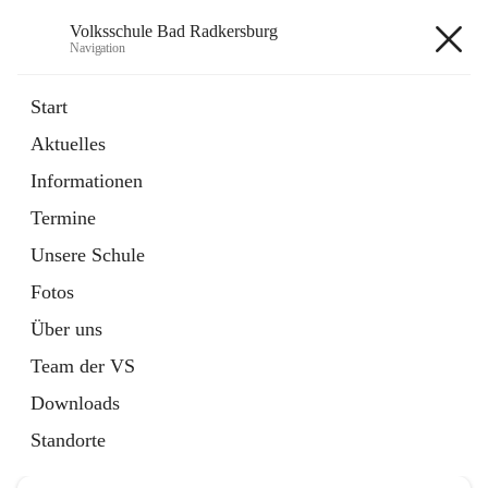
Volksschule Bad Radkersburg
Navigation
Volksschule Bad Radkersburg
Start
Aktuelles
öffnet
Termine
Informationen
in
Externe Webseite
neuem
Termine
Tab
Unsere Schule
Fotos
Über uns
Hauptadresse
Team der VS
Grazertorplatz 4, 8490 Bad Radkersburg, AUT
Downloads
Auf Karte ansehen
Standorte