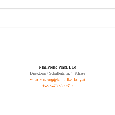
agessen wird von der Landesberufsschule Bad Radkersburg ausgekocht
 Kreuz an die Schule geliefert.  
eit wird von Lehrern unserer Schule gehalten und findet montags bis 
gs von 13.30 bis 14.20 und freitags von 13.00 bis 13.50 statt.  
t für gemeldete Kinder Anwesenheitspflicht bis 16.00. Seit 1. Septemb
ber die gesetzliche Klausel, dass auf Verlangen der Eltern die SchülerIn
 der Lernzeit abgeholt werden dürfen.
Nina Prelec-Praßl, BEd
Direktorin / Schulleiterin, 4. Klasse
vs.radkersburg@badradkersburg.at
+43 3476 3500310