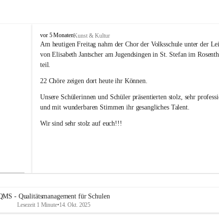
V
vor 5 Monaten
Kunst & Kultur
o
Am heutigen Freitag nahm der Chor der Volksschule unter der Le
l
von Elisabeth Jantscher am Jugendsingen in St. Stefan im Rosenth
k
teil.
s
s
22 Chöre zeigen dort heute ihr Können.
c
h
Unsere Schülerinnen und Schüler präsentierten stolz, sehr professi
u
und mit wunderbaren Stimmen ihr gesangliches Talent. 
l
e
Wir sind sehr stolz auf euch!!!
B
a
d
R
a
d
k
e
QMS - Qualitätsmanagement für Schulen
r
Lesezeit 1 Minute
•
14. Okt. 2025
s