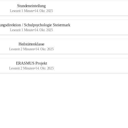
b
u
Stundeneinteilung
r
Lesezeit 1 Minute
•
14. Okt. 2025
g
ungsdirektion / Schulpsychologie Steiermark
Lesezeit 1 Minute
•
14. Okt. 2025
Heilstättenklasse
Lesezeit 2 Minuten
•
14. Okt. 2025
ERASMUS Projekt
Lesezeit 2 Minuten
•
14. Okt. 2025