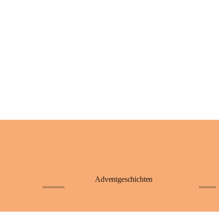
Adventgeschichten
+23
+4