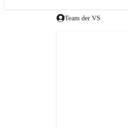
Das Mitt
vom Roten
Team der VS
Die Lernz
donnersta
Es besteh
gibt es a
dem Ende