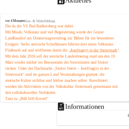
Aktuelles
V
vor 4 Monaten
Aus- & Weiterbildung
o
Die 4a der VS Bad Radkersburg war dabei:
l
Mit Musik, Volkstanz und viel Begeisterung wurde der Grazer 
k
Landhaushof am Donnerstagvormittag zur Bühne für ein besonderes 
s
Ereignis: Sechs steirische Schulklassen führten dort einen Volkstanz-
s
Flashmob auf und eröffneten damit die „
Josefitag(e) in der Steiermark
“.
c
Mit dem Jahr 2026 soll der steirische Landesfeiertag rund um den 19. 
h
u
März wieder stärker ins Bewusstsein der Steirerinnen und Steirer 
l
rücken. Unter der Dachmarke „Steirer feiern – Josefitag(e) in der 
e
Steiermark“ sind im ganzen Land Veranstaltungen geplant, die 
B
steirische Kultur sichtbar und hörbar machen sollen. Koordiniert 
a
werden die Aktivitäten von der Volkskultur Steiermark gemeinsam mit 
d
den volkskulturellen Verbänden.
R
a
Tanz zu „Böll böll Kernöl“
d
Im Rahmen dieser Initiative studierten sechs Schulklassen aus der 
Informationen
k
Steiermark bereits im Unterricht eine einfache Volkstanz-Choreografie 
e
ein. Am 12. März 2026 präsentierten sie diese um 11 Uhr im 
Grazer 
r
Landhaushof
 als Flashmob.
s
An dem Volkstanz-Flashmob beteiligten sich insgesamt sechs Klassen 