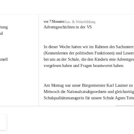
V
vor 7 Monaten
Aus- & Weiterbildung
o
itung 
Adventgeschichten in der VS
l
al 
k
s
In dieser Woche hatten wir im Rahmen des Sachunterri
s
(Kennenlernen der politischen Funktionen) und Leseer
c
h
onell 
bei uns an der Schule, die den Kindern eine Adventges
u
vorgelesen haben und Fragen beantwortet haben.
l
e
B
Am Montag war unser Bürgermeister Karl Lautner zu
a
d
Mittwoch die Nationalratsabgeordnete und gleichzeitig
R
Schulqualitätsmanagerin für unsere Schule Agnes Totte
a
d
k
Heute hatten wir eine besondere Ehre. Im September h
e
r
Landeshauptmann Mario Kunasek eingeladen, uns in d
s
besuchen. 