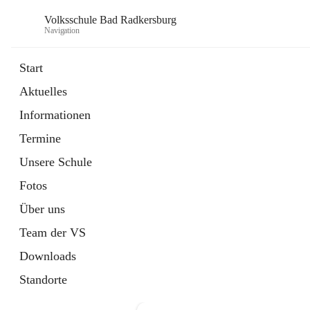
Volksschule Bad Radkersburg
Navigation
Start
Aktuelles
öffnet
Termine
Informationen
in
Externe Webseite
neuem
Termine
Tab
Unsere Schule
Fotos
Über uns
Team der VS
Downloads
Standorte