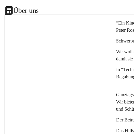
Über uns
“Ein Kind
Peter Ro
Schwerpu
Wir wolle
damit sie
In “Techn
Begabung
Ganztags
Wir biete
und Schü
Der Betre
Das Hilfs